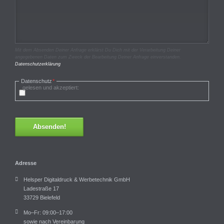
Mit dem Absenden Deiner Anfrage erklärst Du Dich mit der Verarbeitung Deiner
angegebenen Daten zum Zweck der Bearbeitung Deiner Anfrage einverstanden.
Datenschutzerklärung
Pflichtfeld
Datenschutz
*
gelesen und akzeptiert:
Absenden!
Adresse
Helsper Digitaldruck & Werbetechnik GmbH
Ladestraße 17
33729 Bielefeld
Mo–Fr: 09:00–17:00
sowie nach Vereinbarung