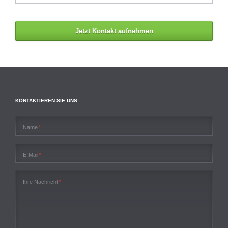
Jetzt Kontakt aufnehmen
KONTAKTIEREN SIE UNS
Pflichtfeld
Name
*
Pflichtfeld
E-Mail
*
Pflichtfeld
Ihre Nachricht
*